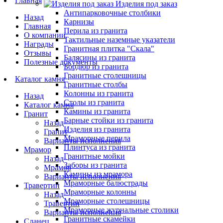
Главная
Изделия под заказ
Антипарковочные столбики
Назад
Карнизы
Главная
Перила из гранита
О компании
Тактильные наземные указатели
Награды
Гранитная плитка "Скала"
Отзывы
Балясины из гранита
Полезные документы
Бордюр из гранита
Гранитные столешницы
Каталог камня
Гранитные столбы
Колонны из гранита
Назад
Столы из гранита
Каталог камня
Камины из гранита
Гранит
Барные стойки из гранита
Назад
Изделия из гранита
Гранит
Мраморные перила
Варианты исполнения
Плинтуса из гранита
Мрамор
Гранитные мойки
Назад
Заборы из гранита
Мрамор
Камины из мрамора
Варианты исполнения
Мраморные балюстрады
Травертин
Мраморные колонны
Назад
Мраморные столешницы
Травертин
Мраморные журнальные столики
Варианты исполнения
Гранитные скамейки
Сланец