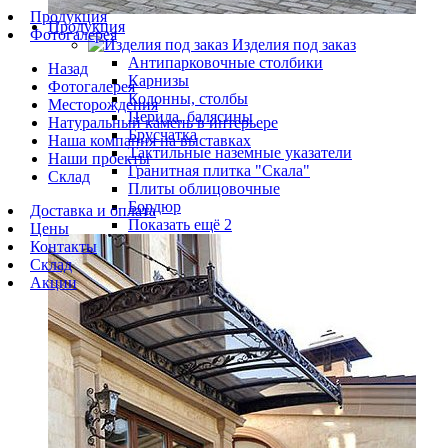
Продукция
Продукция
Фотогалерея
Изделия под заказ
Антипарковочные столбики
Назад
Карнизы
Фотогалерея
Колонны, столбы
Месторождения
Перила, балясины
Натуральный камень в интерьере
Брусчатка
Наша компания на выставках
Тактильные наземные указатели
Наши проекты
Гранитная плитка "Скала"
Склад
Плиты облицовочные
Бордюр
Доставка и оплата
Показать ещё 2
Цены
Контакты
Склад
Акции