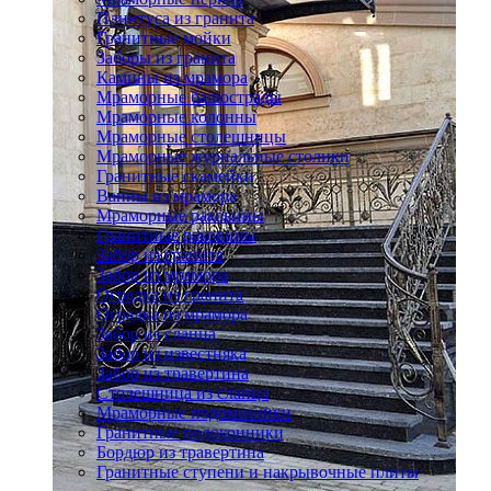
Плинтуса из гранита
Гранитные мойки
Заборы из гранита
Камины из мрамора
Мраморные балюстрады
Мраморные колонны
Мраморные столешницы
Мраморные журнальные столики
Гранитные скамейки
Ванны из мрамора
Мраморные раковины
Гранитные раковины
Забор из гранита
Забор из мрамора
Оградка из гранита
Оградка из мрамора
Забор из сланца
Забор из известняка
Забор из травертина
Столешница из сланца
Мраморные подоконники
Гранитные подоконники
Бордюр из травертина
Гранитные ступени и накрывочные плиты